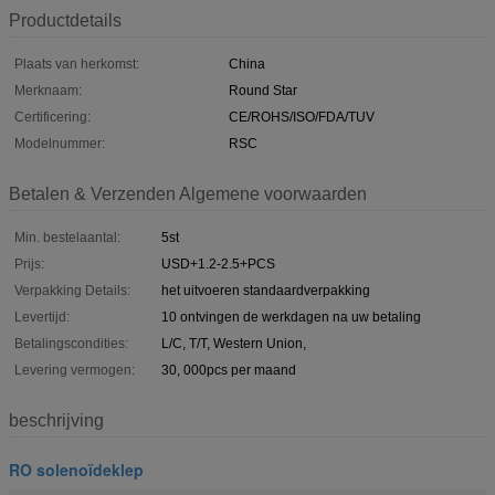
Productdetails
Plaats van herkomst:
China
Merknaam:
Round Star
Certificering:
CE/ROHS/ISO/FDA/TUV
Modelnummer:
RSC
Betalen & Verzenden Algemene voorwaarden
Min. bestelaantal:
5st
Prijs:
USD+1.2-2.5+PCS
Verpakking Details:
het uitvoeren standaardverpakking
Levertijd:
10 ontvingen de werkdagen na uw betaling
Betalingscondities:
L/C, T/T, Western Union,
Levering vermogen:
30, 000pcs per maand
beschrijving
RO solenoïdeklep