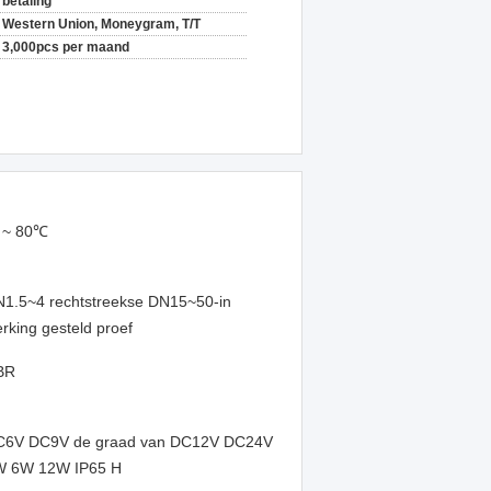
betaling
Western Union, Moneygram, T/T
3,000pcs per maand
 ~ 80℃
1.5~4 rechtstreekse DN15~50-in
rking gesteld proef
BR
C6V DC9V de graad van DC12V DC24V
W 6W 12W IP65 H