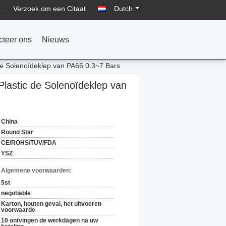
1
Verzoek om een Citaat
Dutch
cteer ons
Nieuws
c de Solenoïdeklep van PA66 0.3~7 Bars
 Plastic de Solenoïdeklep van
China
Round Star
CE/ROHS/TUV/FDA
YSZ
n Algemene voorwaarden:
5st
negotiable
Karton, houten geval, het uitvoeren
voorwaarde
10 ontvingen de werkdagen na uw