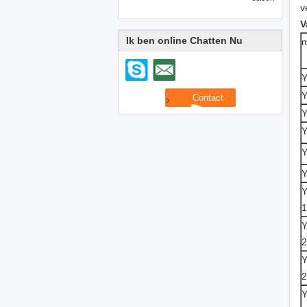
v
V
Ik ben online Chatten Nu
m
Y
Y
Y
Y
Y
Y
Y
Y
Y
Y