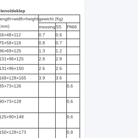
olenoïdeklep
length×width×height
gewicht (Kg)
(mm)
messing
SS
PA66
66×48×112
0,7
0,6
75×58×118
0,8
0,7
96×69×125
1.3
1.2
131×96×125
2.8
2.8
131×96×150
2.6
2.6
168×128×165
3.9
3.6
85×73×126
0,6
90×73×128
0,6
125×90×148
0,6
150×128×173
0,8