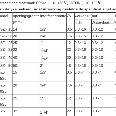
erzegelend materiaal: EPDM (- 10~130℃) VITON (- 10~120℃
an de ysz-reeksen proef in werking gestelde de specificatielijst s
odel
openingsgrootte
Interfacegrootte
Cv
werkdruk (bar)
(mm)
lucht
Watervloeistof
SZ - 15
14
1/2“
3.5
0.3~16
0.3~12
SZ - 20
20
3/4“
7.6
0.3~16
0.3~12
SZ - 25
25
1“
12
0.3~16
0.3~12
SZ - 32
32
22
0.3~16
0.3~10
1
1
/4“
SZ - 40
40
30
0.3~16
0.3~10
1
1
/2“
SZ - 50
50
2“
48
0.3~16
0.3~10
sz-
15
1/2“
3.5
0.3~7
0.3~7
15SL
sz-
20
3/4“
7.6
0.3~7
0.3~7
20SL
sz-
25
1“
12
0.3~7
0.3~7
25SL
sz-
32
22
0.3~7
0.3~7
1
1
/4“