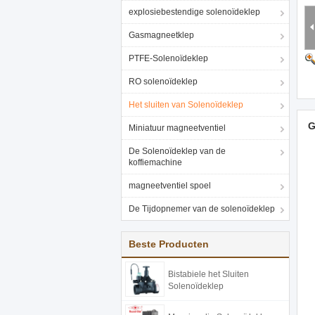
explosiebestendige solenoïdeklep
Gasmagneetklep
PTFE-Solenoïdeklep
RO solenoïdeklep
Het sluiten van Solenoïdeklep
G
Miniatuur magneetventiel
De Solenoïdeklep van de
koffiemachine
magneetventiel spoel
De Tijdopnemer van de solenoïdeklep
Beste Producten
Bistabiele het Sluiten
Solenoïdeklep