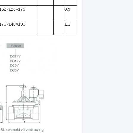
152×128×176
0,9
170×140×190
1.1