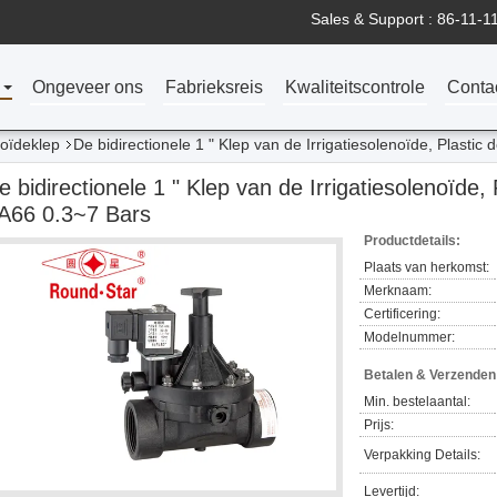
Sales & Support :
86-11-1
n
Ongeveer ons
Fabrieksreis
Kwaliteitscontrole
Conta
noïdeklep
De bidirectionele 1 " Klep van de Irrigatiesolenoïde, Plasti
e bidirectionele 1 " Klep van de Irrigatiesolenoïde,
A66 0.3~7 Bars
Productdetails:
Plaats van herkomst:
Merknaam:
Certificering:
Modelnummer:
Betalen & Verzende
Min. bestelaantal:
Prijs:
Verpakking Details:
Levertijd: