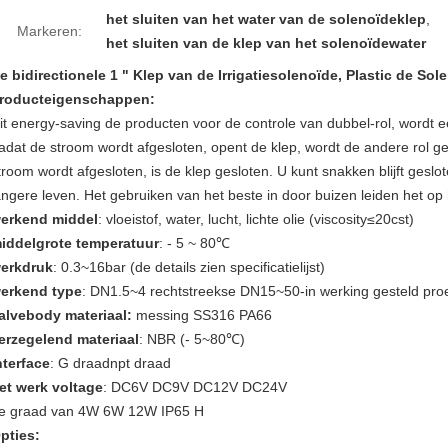
het sluiten van het water van de solenoïdeklep
,
Markeren:
het sluiten van de klep van het solenoïdewater
e bidirectionele 1 " Klep van de Irrigatiesolenoïde, Plastic de So
roducteigenschappen:
it energy-saving de producten voor de controle van dubbel-rol, wordt e
adat de stroom wordt afgesloten, opent de klep, wordt de andere rol g
troom wordt afgesloten, is de klep gesloten. U kunt snakken blijft geslo
angere leven. Het gebruiken van het beste in door buizen leiden het op
erkend middel
: vloeistof, water, lucht, lichte olie (viscosity≤20cst)
iddelgrote temperatuur
: - 5 ~ 80℃
erkdruk
: 0.3~16bar (de details zien specificatielijst)
erkend type
: DN1.5~4 rechtstreekse DN15~50-in werking gesteld pro
alvebody materiaal:
messing SS316 PA66
erzegelend materiaal
: NBR (- 5~80℃)
nterface
: G draadnpt draad
et werk voltage
: DC6V DC9V DC12V DC24V
e graad van 4W 6W 12W IP65 H
pties: