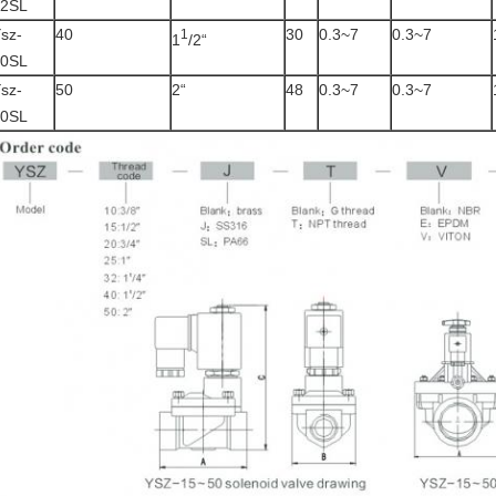
32SL
sz-
40
30
0.3~7
0.3~7
1
1
/2“
40SL
sz-
50
2“
48
0.3~7
0.3~7
50SL