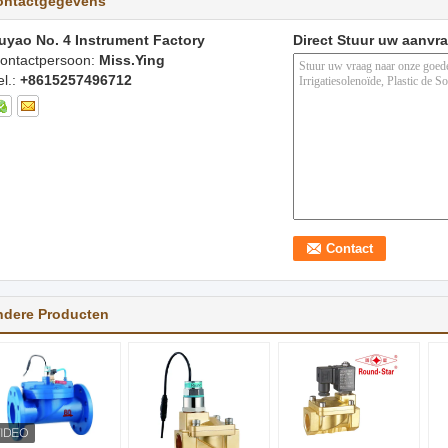
ontactgegevens
uyao No. 4 Instrument Factory
Direct Stuur uw aanvr
ontactpersoon:
Miss.Ying
el.:
+8615257496712
ndere Producten