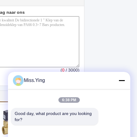
aag naar ons
(
0
/ 3000)
Miss.Ying
6:38 PM
Good day, what product are you looking 
for?