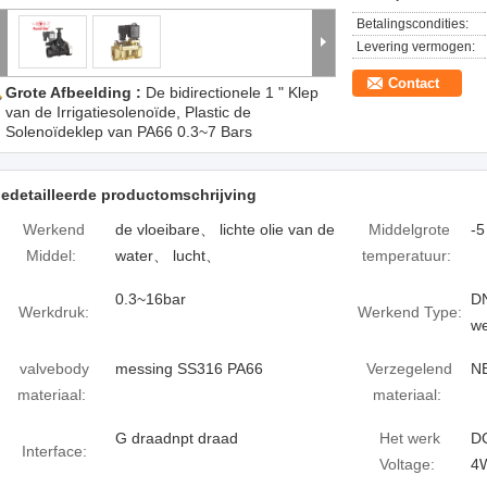
Betalingscondities:
Levering vermogen:
Contact
Grote Afbeelding :
De bidirectionele 1 " Klep
van de Irrigatiesolenoïde, Plastic de
Solenoïdeklep van PA66 0.3~7 Bars
edetailleerde productomschrijving
Werkend
de vloeibare、 lichte olie van de
Middelgrote
-5
Middel:
water、 lucht、
temperatuur:
0.3~16bar
DN
Werkdruk:
Werkend Type:
we
valvebody
messing SS316 PA66
Verzegelend
N
materiaal:
materiaal:
G draadnpt draad
Het werk
D
Interface:
Voltage:
4