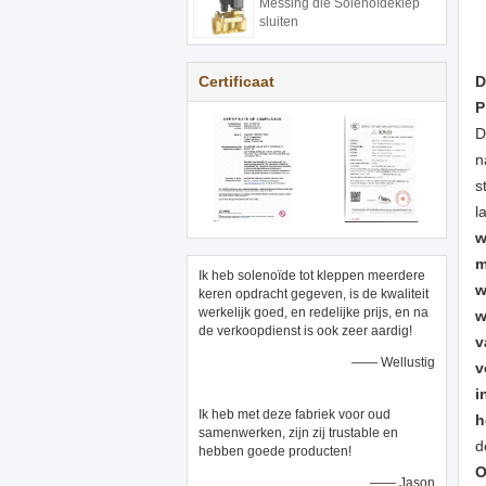
Messing die Solenoïdeklep
sluiten
Certificaat
D
P
D
n
s
l
w
m
Ik heb solenoïde tot kleppen meerdere
w
keren opdracht gegeven, is de kwaliteit
werkelijk goed, en redelijke prijs, en na
w
de verkoopdienst is ook zeer aardig!
v
—— Wellustig
v
i
Ik heb met deze fabriek voor oud
h
samenwerken, zijn zij trustable en
d
hebben goede producten!
O
—— Jason