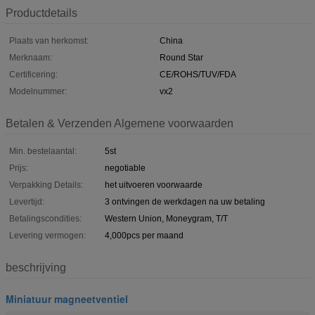
Productdetails
Plaats van herkomst:
China
Merknaam:
Round Star
Certificering:
CE/ROHS/TUV/FDA
Modelnummer:
vx2
Betalen & Verzenden Algemene voorwaarden
Min. bestelaantal:
5st
Prijs:
negotiable
Verpakking Details:
het uitvoeren voorwaarde
Levertijd:
3 ontvingen de werkdagen na uw betaling
Betalingscondities:
Western Union, Moneygram, T/T
Levering vermogen:
4,000pcs per maand
beschrijving
Miniatuur magneetventiel