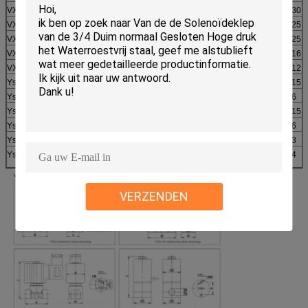
VX2-015-08
1.5
1/8“
0,06
0~30
VX2-020-08
2.0
0,12
0~25
OF
VX2-025-08
2.5
0,20
0~25
1/4“
VX2-030-08
3.0
0,25
0~16
VX2-040-08
4.0
0,30
0~12
Ysv-040-10
4
3/8“
0,30
0~15
Ysv-050-10
5
0,50
0~6
Ysv-040-15
4
1/2“
0,30
0~15
Ysv-050-15
5
0,40
0~6
Ysv-060-15
6
0,70
0~3
Ysv-040-10K
4
3/8“
0,30
0~4
VERZENDEN