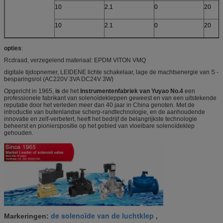
10
2.1
0
20
10
2.1
0
20
opties
:
Rcdraad, verzegelend materiaal: EPDM VITON VMQ
digitale tijdopnemer, LEIDENE lichte schakelaar, lage de machtsenergie van S -
besparingsrol (AC220V 3VA DC24V 3W)
Opgericht in 1965,
is
de het
Instrumentenfabriek van Yuyao No.4
een
professionele fabrikant van solenoïdekleppen geweest en van
een
uitstekende
reputatie door het verleden meer dan 40 jaar in China genoten. Met de
introductie van buitenlandse scherp-randtechnologie, en de aanhoudende
innovatie en zelf-verbetert, heeft het bedrijf de belangrijkste technologie
beheerst en pionierspositie op het gebied van vloeibare solenoïdeklep
gehouden.
de solenoïde van de luchtklep
Markeringen:
,