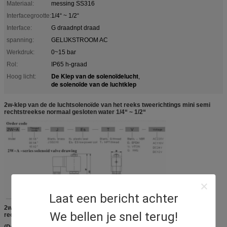
Materiaal:
messing SS316
Interfacegrootte:
1/4“ ~ 1/2“
Interface:
G draadnpt draad
spanning:
GELIJKSTROOM AC
Werkdruk:
0~15 bar
Rol:
IP65 h-graad
De Klep van de solenoïdelucht
Hoog licht:
,
de solenoïde van de luchtklep
2w-klep van de de luchtsolenoïde van het reeks tweerichtings mini semi
rechtstreekse normaal gesloten water 1/4“ ~ 1/2“
Laat een bericht achter
2w-a - lijst van de de klepspecificatie van de reeks de tweerichtings semi
We bellen je snel terug!
rechtstreekse (NC) solenoïde