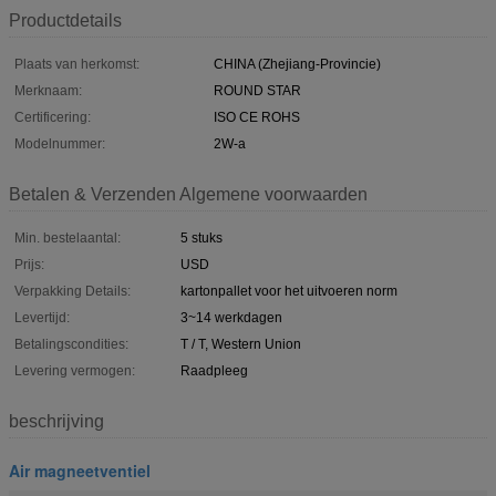
Productdetails
Plaats van herkomst:
CHINA (Zhejiang-Provincie)
Merknaam:
ROUND STAR
Certificering:
ISO CE ROHS
Modelnummer:
2W-a
Betalen & Verzenden Algemene voorwaarden
Min. bestelaantal:
5 stuks
Prijs:
USD
Verpakking Details:
kartonpallet voor het uitvoeren norm
Levertijd:
3~14 werkdagen
Betalingscondities:
T / T, Western Union
Levering vermogen:
Raadpleeg
beschrijving
Air magneetventiel