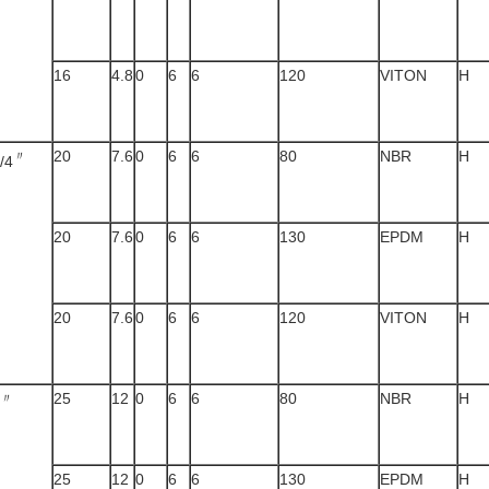
16
4.8
0
6
6
120
VITON
H
20
7.6
0
6
6
80
NBR
H
〃
/4
20
7.6
0
6
6
130
EPDM
H
20
7.6
0
6
6
120
VITON
H
25
12
0
6
6
80
NBR
H
〃
25
12
0
6
6
130
EPDM
H