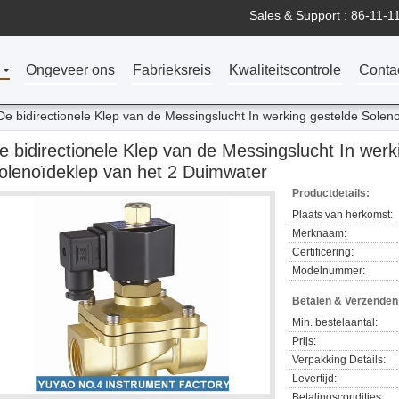
Sales & Support :
86-11-1
n
Ongeveer ons
Fabrieksreis
Kwaliteitscontrole
Conta
De bidirectionele Klep van de Messingslucht In werking gestelde Solen
e bidirectionele Klep van de Messingslucht In werk
olenoïdeklep van het 2 Duimwater
Productdetails:
Plaats van herkomst:
Merknaam:
Certificering:
Modelnummer:
Betalen & Verzende
Min. bestelaantal:
Prijs:
Verpakking Details:
Levertijd:
Betalingscondities: