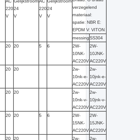
AC
Gelijkstroom
AC
Gelijkstroom
verzegelend
220
24
220
24
materiaal:
V
V
V
V
spatie: NBR E:
EPDM V: VITON
messing
SS304
20
20
5
6
2W-
2W-
10NK-
10JNK-
AC220V
AC220V
20
20
2w-
2w-
10nk-e-
10jnk-e-
AC220V
AC220V
20
20
2w-
2w-
10nk-v-
10jnk-v-
AC220V
AC220V
20
20
5
6
2W-
2W-
15NK-
15JNK-
AC220V
AC220V
20
20
2w-
2w-