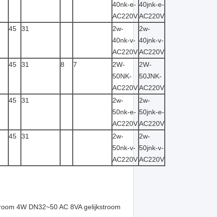
40nk-e-
40jnk-e-
AC220V
AC220V
45
31
2w-
2w-
40nk-v-
40jnk-v-
AC220V
AC220V
45
31
8
7
2W-
2W-
50NK-
50JNK-
AC220V
AC220V
45
31
2w-
2w-
50nk-e-
50jnk-e-
AC220V
AC220V
45
31
2w-
2w-
50nk-v-
50jnk-v-
AC220V
AC220V
stroom 4W DN32~50 AC 8VA gelijkstroom