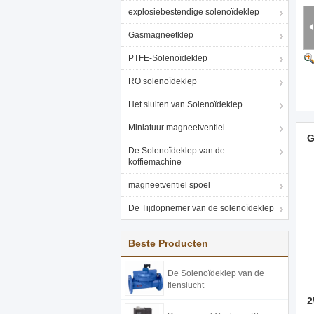
explosiebestendige solenoïdeklep
Gasmagneetklep
PTFE-Solenoïdeklep
RO solenoïdeklep
Het sluiten van Solenoïdeklep
Miniatuur magneetventiel
G
De Solenoïdeklep van de
koffiemachine
magneetventiel spoel
De Tijdopnemer van de solenoïdeklep
Beste Producten
De Solenoïdeklep van de
flenslucht
2