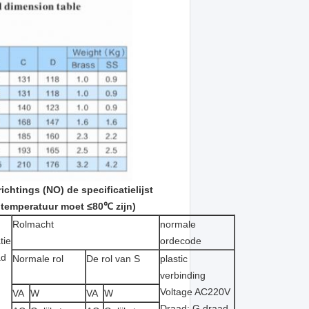
htings (NO) de specificatielijst
 temperatuur moet ≤80℃ zijn)
Rolmacht
normale
tie
ordecode
ad
Normale rol
De rol van S
plastic
verbinding
Voltage AC220V
VA
W
VA
W
Draad: G draad