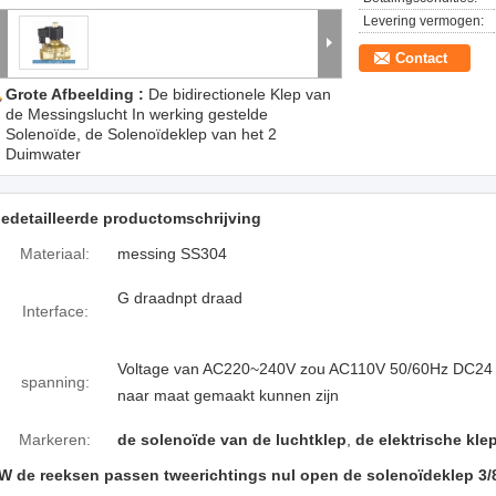
Levering vermogen:
Contact
Grote Afbeelding :
De bidirectionele Klep van
de Messingslucht In werking gestelde
Solenoïde, de Solenoïdeklep van het 2
Duimwater
edetailleerde productomschrijving
Materiaal:
messing SS304
G draadnpt draad
Interface:
Voltage van AC220~240V zou AC110V 50/60Hz DC24
spanning:
naar maat gemaakt kunnen zijn
Markeren:
de solenoïde van de luchtklep
,
de elektrische kle
W de reeksen passen tweerichtings nul open de solenoïdeklep 3/8“