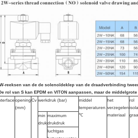
W-reeksen van de de solenoïdeklep van de draadverbinding tweeric
De rol van S kan EPDM en VITON aanpassen, maar de middelgrote
nterface
opening
Cv
werkdruk (bar)
middel
het
rol
(mm)
temperaturen.
verzegelen
isola
℃
materiaal
gra
min
maximum
druk
drukdruk
luchtgas