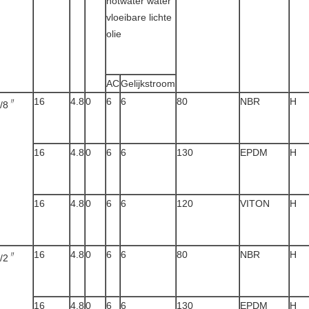
hotwater water
vloeibare lichte
olie
AC
Gelijkstroom
16
4.8
0
6
6
80
NBR
H
〃
/8
16
4.8
0
6
6
130
EPDM
H
16
4.8
0
6
6
120
VITON
H
16
4.8
0
6
6
80
NBR
H
〃
/2
16
4.8
0
6
6
130
EPDM
H