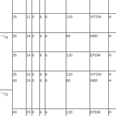
25
12
0
6
6
120
VITON
H
35
24
0
6
6
80
NBR
H
〃1
/4
35
24
0
6
6
130
EPDM
H
35
24
0
6
6
120
VITON
H
40
29
0
6
6
80
NBR
H
〃1
/2
40
29
0
6
6
130
EPDM
H