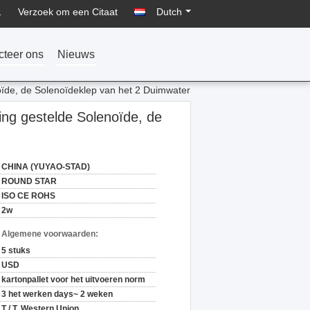
1
Verzoek om een Citaat
Dutch
cteer ons
Nieuws
oïde, de Solenoïdeklep van het 2 Duimwater
ing gestelde Solenoïde, de
CHINA (YUYAO-STAD)
ROUND STAR
ISO CE ROHS
2w
n Algemene voorwaarden:
5 stuks
USD
kartonpallet voor het uitvoeren norm
3 het werken days~ 2 weken
T / T, Western Union