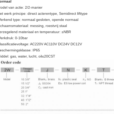
ormaal
odel van actie: 2/2-manier
et werk principe: dirwct acterentype, Semidirect lifttype
erkend type: normaal gesloten, opende normaal
ichaamsmateriaal: messing, roestvrij staal
erzegelend materiaal en temperatuur: ≤NBR
erkdruk: 0-10bar
lassificatievoltage: AC220V AC110V DC24V DC12V
eschermingsklasse: IP65
iddel: gas, water, lucht, oil≤20CST