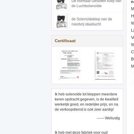
De normaal Gesloten Klep van
n
de Luchtsolenoïde
M
H
de Solenoïdeklep van de
W
roestvrij staallucht
L
V
Certificaat
W
C
B
M
Ik heb solenoïde tot kleppen meerdere
keren opdracht gegeven, is de kwaliteit
werkelijk goed, en redelijke prijs, en na
de verkoopdienst is ook zeer aardig!
—— Wellustig
Ik heb met deze fabriek voor oud