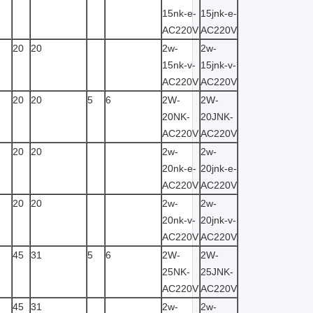
15nk-e-
15jnk-e-
AC220V
AC220V
20
20
2w-
2w-
15nk-v-
15jnk-v-
AC220V
AC220V
20
20
5
6
2W-
2W-
20NK-
20JNK-
AC220V
AC220V
20
20
2w-
2w-
20nk-e-
20jnk-e-
AC220V
AC220V
20
20
2w-
2w-
20nk-v-
20jnk-v-
AC220V
AC220V
45
31
5
6
2W-
2W-
25NK-
25JNK-
AC220V
AC220V
45
31
2w-
2w-