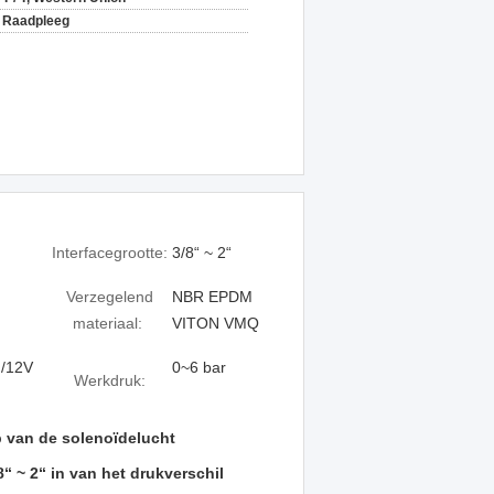
Raadpleeg
Interfacegrootte:
3/8“ ~ 2“
Verzegelend
NBR EPDM
materiaal:
VITON VMQ
 /12V
0~6 bar
Werkdruk:
p van de solenoïdelucht
 ~ 2“ in van het drukverschil