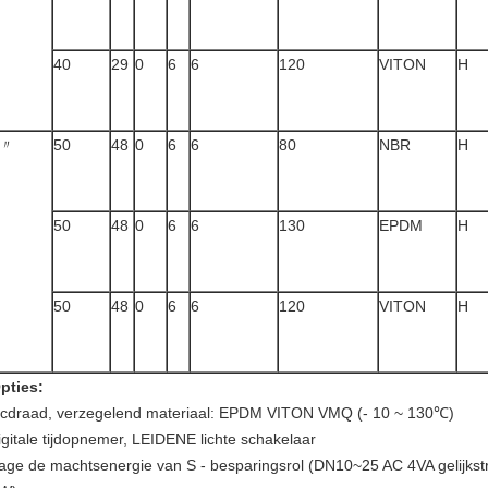
40
29
0
6
6
120
VITON
H
50
48
0
6
6
80
NBR
H
〃
50
48
0
6
6
130
EPDM
H
50
48
0
6
6
120
VITON
H
pties:
cdraad, verzegelend materiaal: EPDM VITON VMQ (- 10 ~ 130℃)
igitale tijdopnemer, LEIDENE lichte schakelaar
age de machtsenergie van S - besparingsrol (DN10~25 AC 4VA gelijk