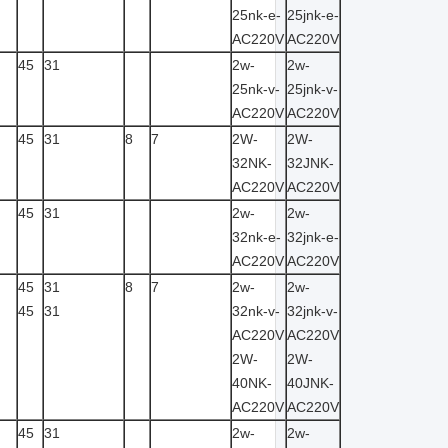
25nk-e-
25jnk-e-
AC220V
AC220V
45
31
2w-
2w-
25nk-v-
25jnk-v-
AC220V
AC220V
45
31
8
7
2W-
2W-
32NK-
32JNK-
AC220V
AC220V
45
31
2w-
2w-
32nk-e-
32jnk-e-
AC220V
AC220V
45
31
8
7
2w-
2w-
45
31
32nk-v-
32jnk-v-
AC220V
AC220V
2W-
2W-
40NK-
40JNK-
AC220V
AC220V
45
31
2w-
2w-