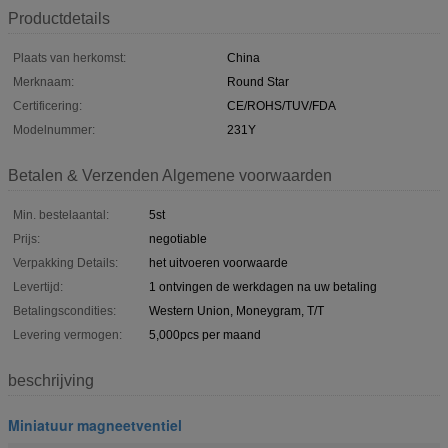
Productdetails
Plaats van herkomst:
China
Merknaam:
Round Star
Certificering:
CE/ROHS/TUV/FDA
Modelnummer:
231Y
Betalen & Verzenden Algemene voorwaarden
Min. bestelaantal:
5st
Prijs:
negotiable
Verpakking Details:
het uitvoeren voorwaarde
Levertijd:
1 ontvingen de werkdagen na uw betaling
Betalingscondities:
Western Union, Moneygram, T/T
Levering vermogen:
5,000pcs per maand
beschrijving
Miniatuur magneetventiel