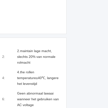
2.maintain lage macht,
2:
slechts 20% van normale
rolmacht
4.the rollen
4:
temperature≤40℃, langere
het levenstijd
Geen abnormaal lawaai
6:
wanneer het gebruiken van
AC voltage