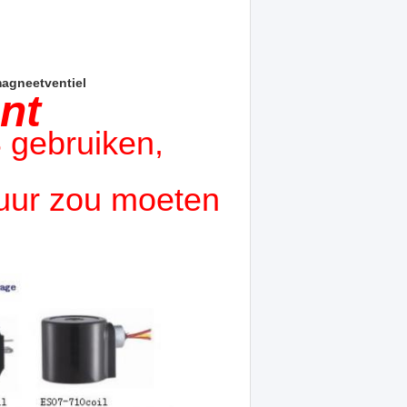
magneetventiel
nt
S gebruiken,
tuur zou moeten