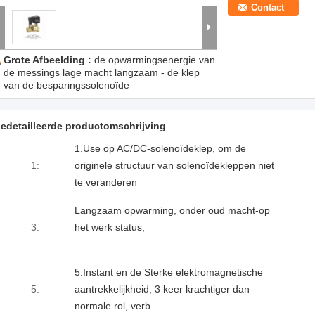
Contact
Grote Afbeelding :
de opwarmingsenergie van
de messings lage macht langzaam - de klep
van de besparingssolenoïde
edetailleerde productomschrijving
1.Use op AC/DC-solenoïdeklep, om de
1:
originele structuur van solenoïdekleppen niet
te veranderen
Langzaam opwarming, onder oud macht-op
3:
het werk status,
5.Instant en de Sterke elektromagnetische
5:
aantrekkelijkheid, 3 keer krachtiger dan
normale rol, verb