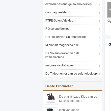
explosiebestendige solenoïdeklep
Gasmagneetklep
PTFE-Solenoïdeklep
RO solenoïdeklep
Het sluiten van Solenoïdeklep
G
Miniatuur magneetventiel
De Solenoïdeklep van de
koffiemachine
magneetventiel spoel
De Tijdopnemer van de solenoïdeklep
Beste Producten
De plastic Lage Klep van de
Machtssolenoïde
klep van de de