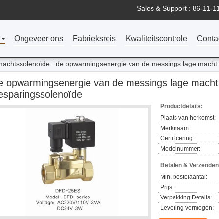
Sales & Support :
86-11-1
n
Ongeveer ons
Fabrieksreis
Kwaliteitscontrole
Conta
 machtssolenoïde
de opwarmingsenergie van de messings lage macht 
e opwarmingsenergie van de messings lage macht 
esparingssolenoïde
Productdetails:
Plaats van herkomst:
Merknaam:
Certificering:
Modelnummer:
Betalen & Verzende
Min. bestelaantal:
Prijs:
Verpakking Details:
Levering vermogen: