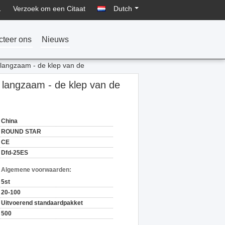
1
Verzoek om een Citaat
Dutch
cteer ons
Nieuws
langzaam - de klep van de
langzaam - de klep van de
China
ROUND STAR
CE
Dfd-25ES
n Algemene voorwaarden:
5st
20-100
Uitvoerend standaardpakket
500