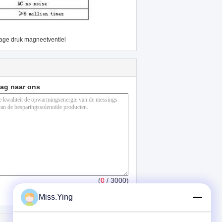
lage druk magneetventiel
aag naar ons
(
0
/ 3000)
Miss.Ying