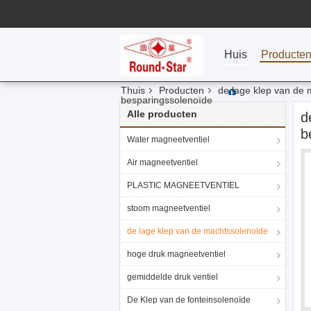
Huis
Producte
Thuis
Producten
de lage klep van de
besparingssolenoïde
Alle producten
d
b
Water magneetventiel
Air magneetventiel
PLASTIC MAGNEETVENTIEL
stoom magneetventiel
de lage klep van de machtssolenoïde
hoge druk magneetventiel
gemiddelde druk ventiel
De Klep van de fonteinsolenoïde