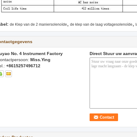
,
,
abel:
de Klep van de 2 maniersolenoïde
de klep van de laag voltagesolenoïde
ontactgegevens
uyao No. 4 Instrument Factory
Direct Stuur uw aanvr
ontactpersoon:
Miss.Ying
el.:
+8615257496712