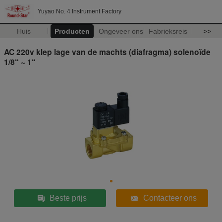
Yuyao No. 4 Instrument Factory
Huis
Producten
Ongeveer ons
Fabrieksreis
>>
AC 220v klep lage van de machts (diafragma) solenoïde
1/8“ ~ 1“
Beste prijs
Contacteer ons