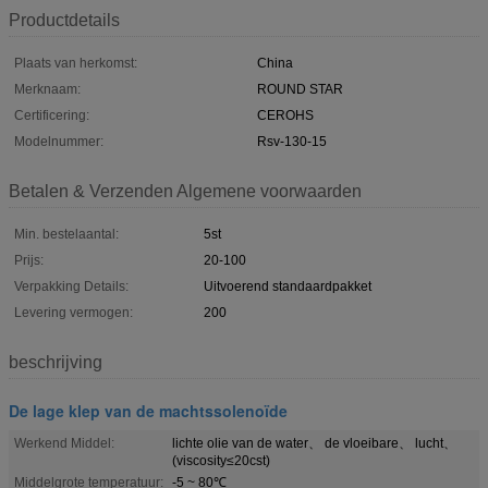
Productdetails
Plaats van herkomst:
China
Merknaam:
ROUND STAR
Certificering:
CEROHS
Modelnummer:
Rsv-130-15
Betalen & Verzenden Algemene voorwaarden
Min. bestelaantal:
5st
Prijs:
20-100
Verpakking Details:
Uitvoerend standaardpakket
Levering vermogen:
200
beschrijving
De lage klep van de machtssolenoïde
Werkend Middel:
lichte olie van de water、 de vloeibare、 lucht、
(viscosity≤20cst)
Middelgrote temperatuur:
-5 ~ 80℃