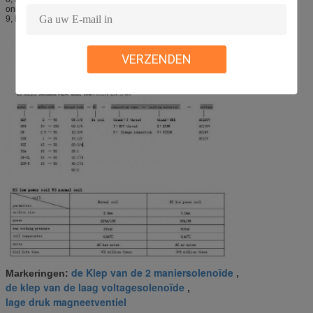
onderhoud;
9, het gewicht van het eenheidsproduct: 0.3KG.
VERZENDEN
de Klep van de 2 maniersolenoïde
Markeringen:
,
de klep van de laag voltagesolenoïde
,
lage druk magneetventiel