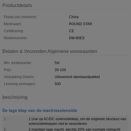
Productdetails
Plaats van herkomst:
China
Merknaam:
ROUND STAR
Certificering:
CE
Modelnummer:
Dfd-80ES
Betalen & Verzenden Algemene voorwaarden
Min. bestelaantal:
5st
Prijs:
20-100
Verpakking Details:
Uitvoerend standaardpakket
Levering vermogen:
500
beschrijving
De lage klep van de machtssolenoïde
1:
1.Use op AC/DC-solenoïdeklep, om de originele structuur van
solenoïdekleppen niet te veranderen
2:
2.maintain lage macht, slechts 20% van normale rolmacht